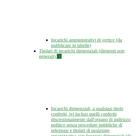
Incarichi amministrativi di vertice (da
pubblicare in tabelle)
Titolari di incarichi dirigenziali (dirigenti non
generali)
17
Incarichi dirigenziali, a qualsiasi titolo
conferiti, ivi inclusi quelli conferiti
discrezionalmente dall'organo di indirizzo
politico senza procedure pubbliche di
selezione e titolari di posizione
organizzativa con funzioni dirigenziali (da