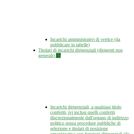
Incarichi amministrativi di vertice (da
pubblicare in tabelle)
Titolari di incarichi dirigenziali (dirigenti non
generali)
17
Incarichi dirigenziali, a qualsiasi titolo
conferiti, ivi inclusi quelli conferiti
discrezionalmente dall'organo di indirizzo
politico senza procedure pubbliche di
selezione e titolari di posizione
organizzativa con funzioni dirigenziali (da