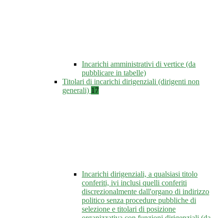
Incarichi amministrativi di vertice (da
pubblicare in tabelle)
Titolari di incarichi dirigenziali (dirigenti non
generali)
17
Incarichi dirigenziali, a qualsiasi titolo
conferiti, ivi inclusi quelli conferiti
discrezionalmente dall'organo di indirizzo
politico senza procedure pubbliche di
selezione e titolari di posizione
organizzativa con funzioni dirigenziali (da