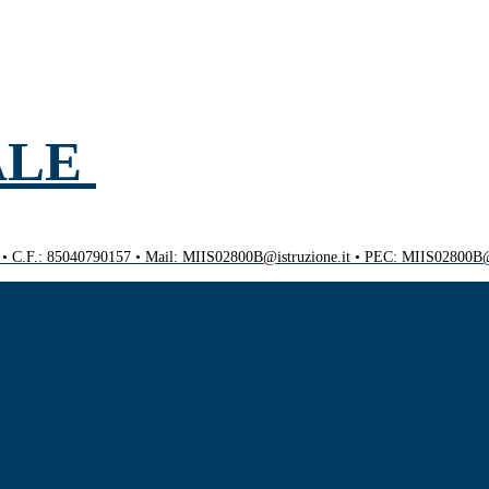
ALE
0 • C.F.: 85040790157 • Mail: MIIS02800B@istruzione.it • PEC: MIIS02800B@p