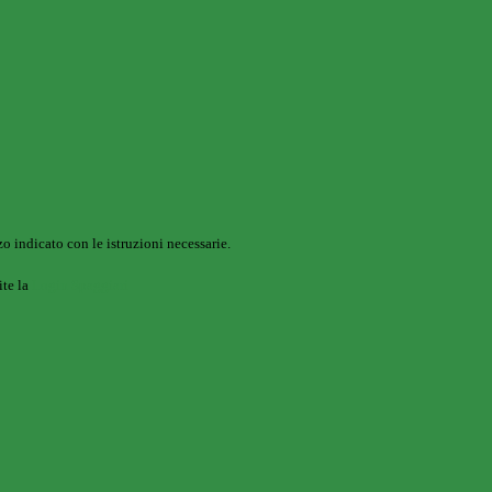
o indicato con le istruzioni necessarie.
ite la
Login Spaggiari