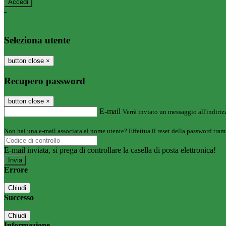
-
Entra con SPID
Entra con CIE
Seleziona utente
button close
×
Recupero password
button close
×
E-mail
Verrà inviato un messaggio all'indirizz
Non hai una e-mail associata al nome utente? Effettua il reset della password tram
E-mail inviata, si prega di controllare la casella di posta elettronica!
Errore
Chiudi
Successo
Chiudi
Informazione